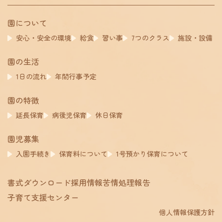
園について
安心・安全の環境
給食
習い事
7つのクラス
施設・設備
園の生活
1日の流れ
年間行事予定
園の特徴
延長保育
病後児保育
休日保育
園児募集
入園手続き
保育料について
1号預かり保育について
書式ダウンロード
採用情報
苦情処理報告
子育て支援センター
個人情報保護方針