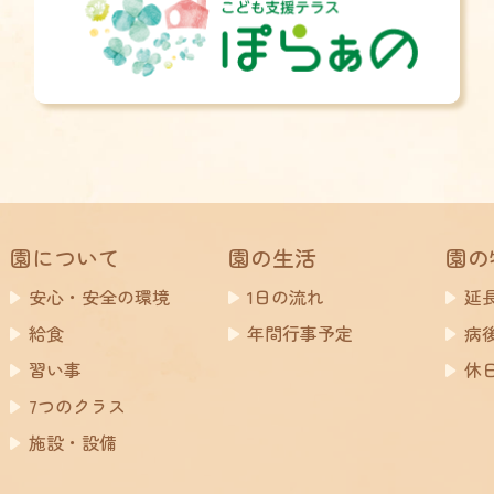
園について
園の生活
園の
安心・安全の環境
1日の流れ
延
給食
年間行事予定
病
習い事
休
7つのクラス
施設・設備