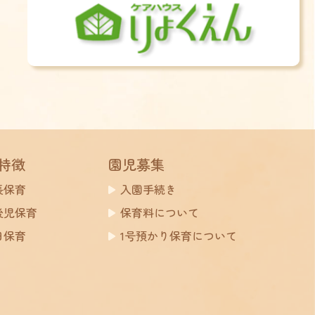
特徴
園児募集
長保育
入園手続き
後児保育
保育料について
日保育
1号預かり保育について