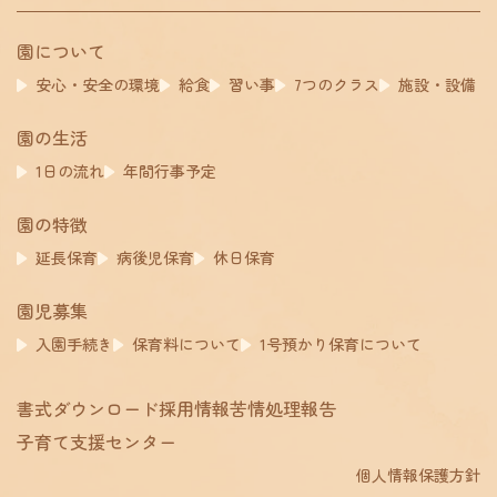
園について
安心・安全の環境
給食
習い事
7つのクラス
施設・設備
園の生活
1日の流れ
年間行事予定
園の特徴
延長保育
病後児保育
休日保育
園児募集
入園手続き
保育料について
1号預かり保育について
書式ダウンロード
採用情報
苦情処理報告
子育て支援センター
個人情報保護方針