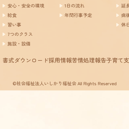
安心・安全の環境
1日の流れ
延
給食
年間行事予定
病
習い事
休
7つのクラス
施設・設備
書式ダウンロード
採用情報
苦情処理報告
子育て
©社会福祉法人いしかり福祉会 All Rights Reserved