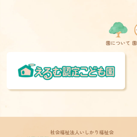
園について
園
社会福祉法人いしかり福祉会