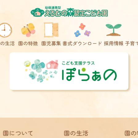
の生活
園の特徴
園児募集
書式ダウンロード
採用情報
子育
園について
園の生活
園の